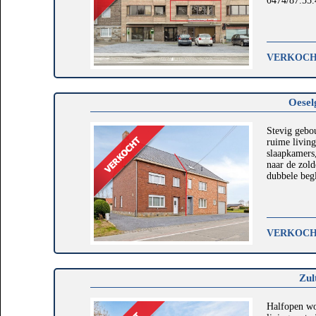
0474/87.55.
VERKOC
Oesel
Stevig gebo
ruime living
slaapkamers
naar de zol
dubbele begl
VERKOC
Zul
Halfopen won