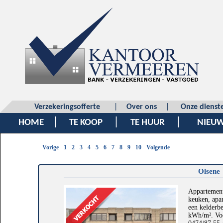
Verzekeringsofferte
|
Over ons
|
Onze dienst
|
|
|
HOME
TE KOOP
TE HUUR
NIEU
Vorige
1
2
3
4
5
6
7
8
9
10
Volgende
Olsene
Appartement 
keuken, apar
een kelderb
kWh/m². Voor