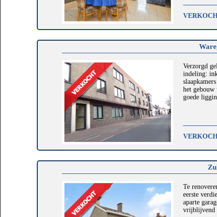
VERKOC
Ware
Verzorgd ge
indeling: in
slaapkamers
het gebouw 
goede liggin
VERKOC
Zu
Te renoveren
eerste verdi
aparte garag
vrijblijvend