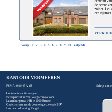
centrum Zult
de eerste ve
zolder. Leuk
een zijstraa
VERKOC
Vorige
1
2
3
4
5
6
7
8
9
10
Volgende
KANTOOR VERMEEREN
FSMA: 048447 A-cB
Schrijf u in
Controle instantie vastgoed
Beroepsinstituut van Vastgoedmakelaars
Luxemburgstraat 16B te 1000 Brussel
Onderworpen aan de deontologische code
BIV
Land van erkenning: België