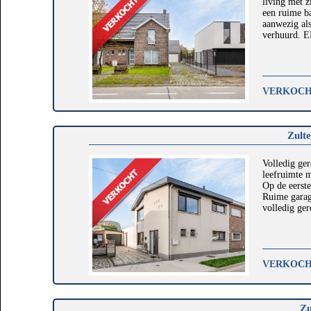
living met z
een ruime b
aanwezig al
verhuurd. EP
VERKOC
Zult
Volledig ger
leefruimte 
Op de eerste
Ruime garag
volledig ger
VERKOC
Zu