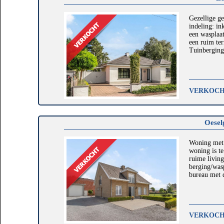
Gezellige ge
indeling: in
een wasplaat
een ruim ter
Tuinberging,
VERKOC
Oesel
Woning met 
woning is te
ruime livin
berging/wasp
bureau met d
VERKOC