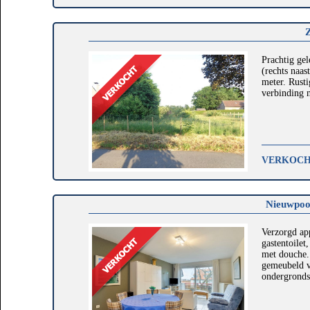
Prachtig gel
(rechts naa
meter. Rust
verbinding n
VERKOC
Nieuwpoor
Verzorgd ap
gastentoilet
met douche.
gemeubeld v
ondergronds