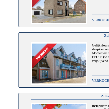
VERKOC
Zu
Gelijkvloers
slaapkamers,
Momenteel z
EPC: F (te r
vrijblijvend
VERKOC
Zult
Instapklare 