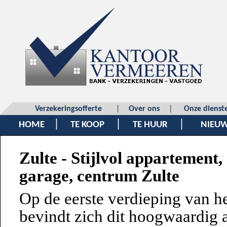
Verzekeringsofferte
|
Over ons
|
Onze dienst
|
|
|
HOME
TE KOOP
TE HUUR
NIEU